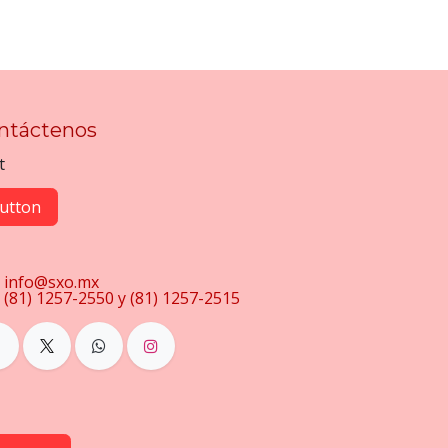
ntáctenos
t
utton
info@sxo.mx
(81) 1257-2550 y (81) 1257-2515