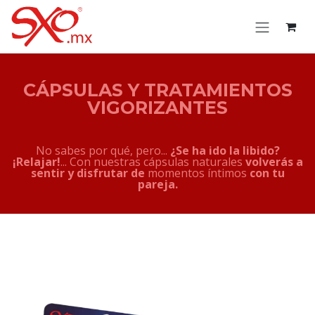
Skip to Content
CÁPSULAS Y TRATAMIENTOS
VIGORIZANTES
No sabes por qué, pero...
¿Se ha ido la libido?
¡Relajar!
... Con nuestras cápsulas naturales
volverás a
sentir y disfrutar de
momentos íntimos
con tu
pareja.