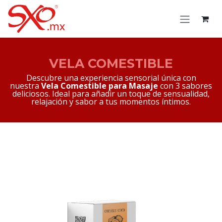
Skip to Content
VELA COMESTIBLE
Descubre una experiencia sensorial única con
nuestra
Vela Comestible para Masaje
con 3 sabores
deliciosos. Ideal para añadir un toque de sensualidad,
relajación y sabor a tus momentos íntimos.