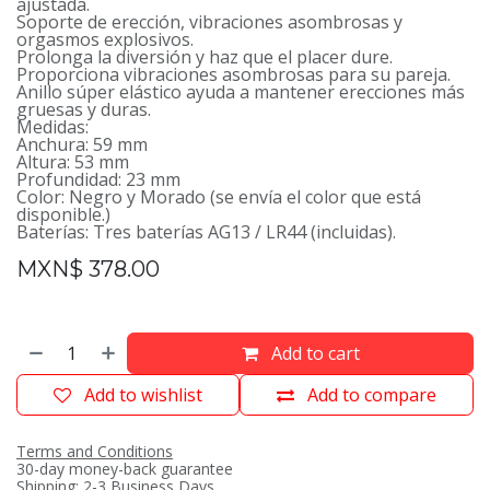
ajustada.
Soporte de erección, vibraciones asombrosas y
orgasmos explosivos.
Prolonga la diversión y haz que el placer dure.
Proporciona vibraciones asombrosas para su pareja.
Anillo súper elástico ayuda a mantener erecciones más
gruesas y duras.
Medidas:
Anchura: 59 mm
Altura: 53 mm
Profundidad: 23 mm
Color: Negro y Morado (se envía el color que está
disponible.)
Baterías: Tres baterías AG13 / LR44 (incluidas).
MXN$
378.00
Add to cart
Add to wishlist
Add to compare
Terms and Conditions
30-day money-back guarantee
Shipping: 2-3 Business Days