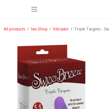
Skip to Content
All products
Sex Shop
Vibrador
Triple Targets - S