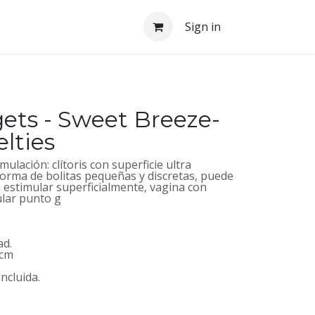
Sign in
gets - Sweet Breeze-
lties
mulación: clítoris con superficie ultra
forma de bolitas pequeñas y discretas, puede
 estimular superficialmente, vagina con
ular punto g
ad.
 cm
ncluida.