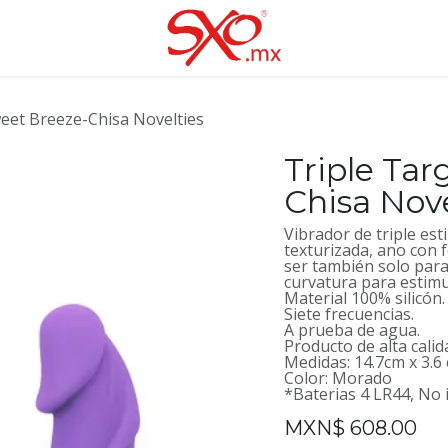
weet Breeze-Chisa Novelties
Triple Tar
Chisa Nove
Vibrador de triple esti
texturizada, ano con 
ser también solo para
curvatura para estim
Material 100% silicón.
Siete frecuencias.
A prueba de agua.
Producto de alta calid
Medidas: 14.7cm x 3.6
Color: Morado
*Baterias 4 LR44, No i
MXN$
608.00