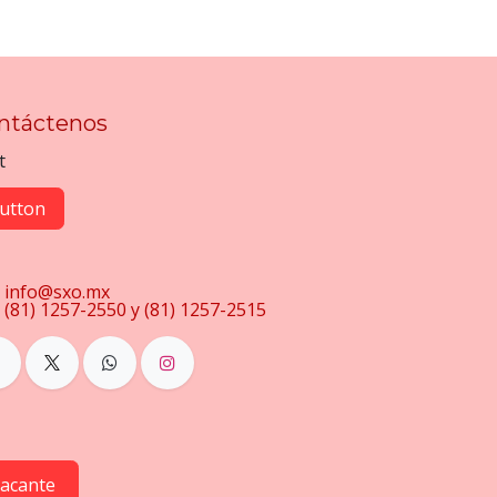
ntáctenos
t
utton
info@sxo.mx
(81) 1257-2550 y (81) 1257-2515
vacante