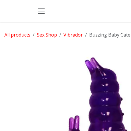
Skip to Content
All products
Sex Shop
Vibrador
Buzzing Baby Cater