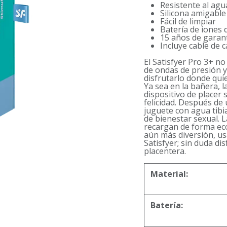
Resistente al agu
Silicona amigable
Fácil de limpiar
Batería de iones d
15 años de garan
Incluye cable de
El Satisfyer Pro 3+ no
de ondas de presión y
disfrutarlo donde qui
Ya sea en la bañera, 
dispositivo de placer 
felicidad. Después de
juguete con agua tibi
de bienestar sexual. L
recargan de forma eco
aún más diversión, us
Satisfyer; sin duda d
placentera.
Material:
Batería: