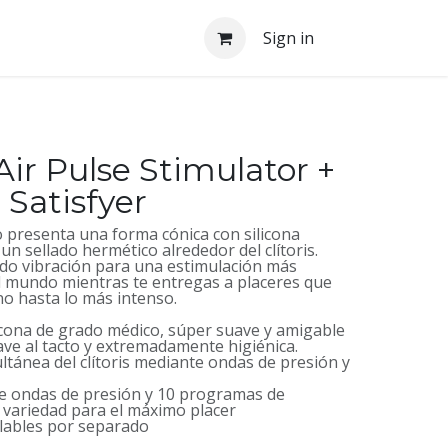
Sign in
 Air Pulse Stimulator +
 Satisfyer
 presenta una forma cónica con silicona
 un sellado hermético alrededor del clítoris.
o vibración para una estimulación más
l mundo mientras te entregas a placeres que
no hasta lo más intenso.
icona de grado médico, súper suave y amigable
ave al tacto y extremadamente higiénica.
ltánea del clítoris mediante ondas de presión y
de ondas de presión y 10 programas de
 variedad para el máximo placer
olables por separado