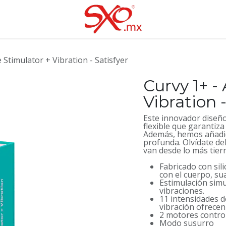
e Stimulator + Vibration - Satisfyer
Curvy 1+ -
Vibration -
Este innovador diseño
flexible que garantiza
Además, hemos añadid
profunda. Olvídate de
van desde lo más tier
Fabricado con sil
con el cuerpo, su
Estimulación simu
vibraciones.
11 intensidades 
vibración ofrecen
2 motores contr
Modo susurro