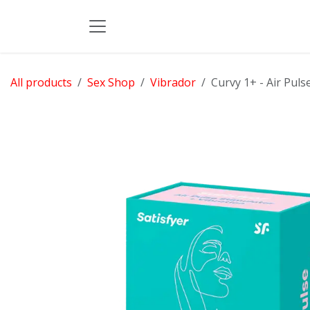
Skip to Content
All products
Sex Shop
Vibrador
Curvy 1+ - Air Puls