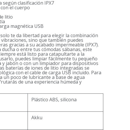
a según clasificación IPX7
 con el cuerpo
e litio
tía
 carga magnética USB
 solo te da libertad para elegir la combinación
 vibraciones, sino que también puedes
eras gracias a su acabado impermeable (IPX7).
la ducha o entre tus cómodas sábanas, este
siempre está listo para catapultarte a la
 usarlo, puedes limpiar fácilmente tu pequeño
a y jabón o con un limpiador para dispositivos
as baterías de iones de litio integradas se
lógica con el cable de carga USB incluido. Para
a un poco de lubricante a base de agua
isfrutarás de una experiencia húmeda y
Plástico ABS, silicona
Akku