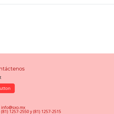
ntáctenos
t
utton
info@sxo.mx
(81) 1257-2550 y (81) 1257-2515