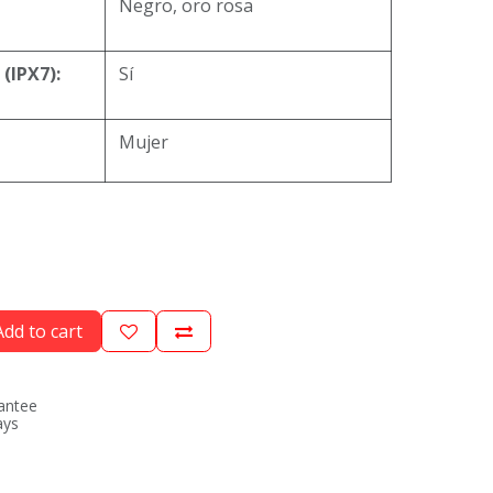
Negro, oro rosa
(IPX7):
Sí
Mujer
dd to cart
antee
ays