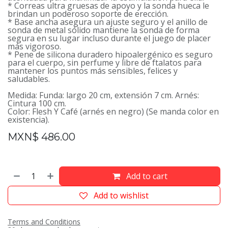
* Correas ultra gruesas de apoyo y la sonda hueca le
brindan un poderoso soporte de erección.
* Base ancha asegura un ajuste seguro y el anillo de
sonda de metal sólido mantiene la sonda de forma
segura en su lugar incluso durante el juego de placer
más vigoroso.
* Pene de silicona duradero hipoalergénico es seguro
para el cuerpo, sin perfume y libre de ftalatos para
mantener los puntos más sensibles, felices y
saludables.
Medida: Funda: largo 20 cm, extensión 7 cm. Arnés:
Cintura 100 cm.
Color: Flesh Y Café (arnés en negro) (Se manda color en
existencia).
MXN$
486.00
Add to cart
Add to wishlist
Terms and Conditions