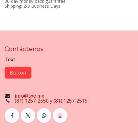
30-day money-back guarantee
Shipping: 2-3 Business Days
Contáctenos
Text
Button
info@sxo.mx
(81) 1257-2550 y (81) 1257-2515