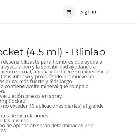
Sign in
cket (4.5 ml) - Blinlab
n desensibilizaste para hombres que ayuda a
la eyaculación y la sensibilidad ayudando a
iento sexual, amplia y fortalece su experiencia
xtasis intenso y prolongado promueve un
s duro, más fuerte y más largo.
no contiene aceite mineral que rompa o
ón.
yaculación precoz en spray...
ong Pocket:
 (no exceder 10 aplicaciones diarias) al glande
tes de las relaciones.
de las mismas.
empo de aplicación serán determinados por
es.