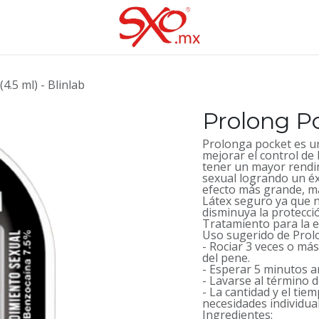
4.5 ml) - Blinlab
Prolong Po
Prolonga pocket es u
mejorar el control de 
tener un mayor rendim
sexual logrando un é
efecto más grande, má
Látex seguro ya que 
disminuya la protecci
Tratamiento para la e
Uso sugerido de Prol
- Rociar 3 veces o más
del pene.
- Esperar 5 minutos an
- Lavarse al término 
- La cantidad y el ti
necesidades individual
Ingredientes: