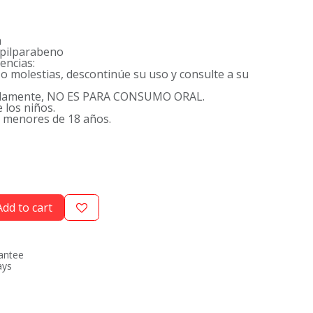
a
opilparabeno
encias:
n o molestias, descontinúe su uso y consulte a su
solamente, NO ES PARA CONSUMO ORAL.
 los niños.
a menores de 18 años.
dd to cart
antee
ays