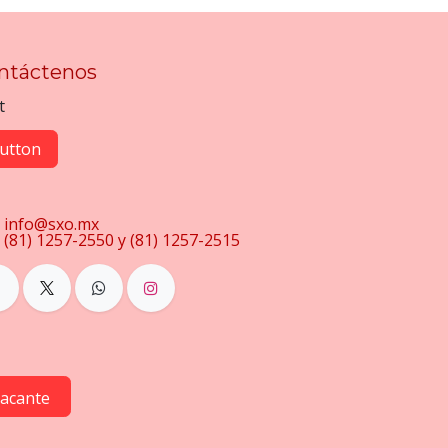
ntáctenos
t
utton
info@sxo.mx
(81) 1257-2550 y (81) 1257-2515
vacante