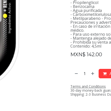
- Propilenglicol
- Benzocaína
- Agua purificada
- Carboximetilcelulos
- Metilparabeno - Pr
Precauciones y advert
- En caso de irritació
médico.
- Para uso externo 
- Mantenga alejado de
- Prohibida su venta 
Contenido: 4,5ml
MXN$
142.00
A
Terms and Conditions
30-day money-back guar
Shipping: 2-3 Business D