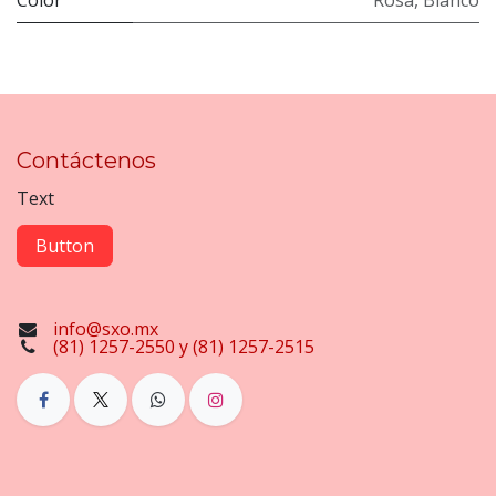
Color
Rosa
,
Blanco
Contáctenos
Text
Button
info@sxo.mx
(81) 1257-2550 y (81) 1257-2515