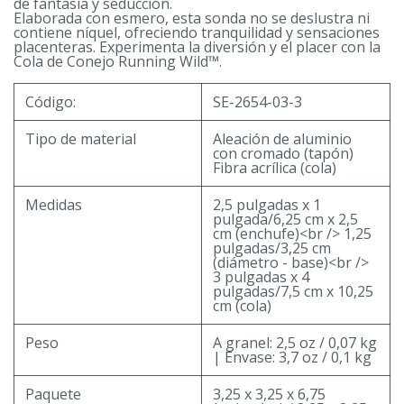
de fantasía y seducción.
Elaborada con esmero, esta sonda no se deslustra ni
contiene níquel, ofreciendo tranquilidad y sensaciones
placenteras. Experimenta la diversión y el placer con la
Cola de Conejo Running Wild™.
Código:
SE-2654-03-3
Tipo de material
Aleación de aluminio
con cromado (tapón)
Fibra acrílica (cola)
Medidas
2,5 pulgadas x 1
pulgada/6,25 cm x 2,5
cm (enchufe)<br /> 1,25
pulgadas/3,25 cm
(diámetro - base)<br />
3 pulgadas x 4
pulgadas/7,5 cm x 10,25
cm (cola)
Peso
A granel: 2,5 oz / 0,07 kg
| Envase: 3,7 oz / 0,1 kg
Paquete
3,25 x 3,25 x 6,75