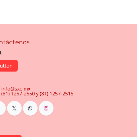
ntáctenos
t
utton
info@sxo.mx
(81) 1257-2550 y (81) 1257-2515