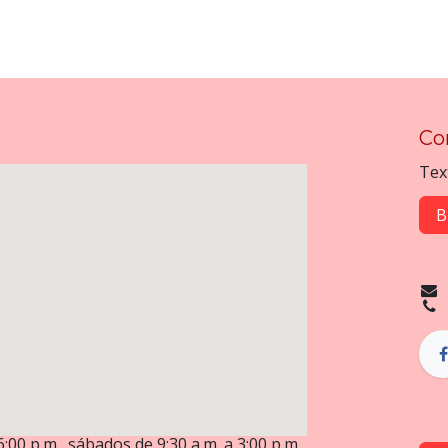
Co
Tex
B
6:00 p.m., sábados de 9:30 a.m. a 3:00 p.m.