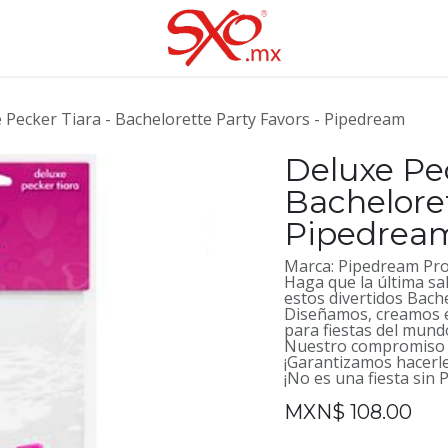
 Pecker Tiara - Bachelorette Party Favors - Pipedream
Deluxe Pec
Bacheloret
Pipedrea
Marca: Pipedream Pr
Haga que la última sal
estos divertidos Bach
Diseñamos, creamos e
para fiestas del mund
Nuestro compromiso 
¡Garantizamos hacerle
¡No es una fiesta sin
MXN$
108.00