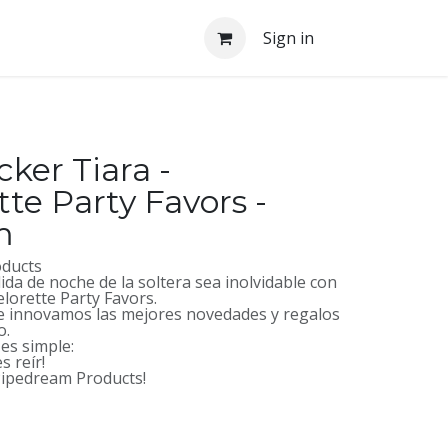
Sign in
ker Tiara -
te Party Favors -
m
oducts
ida de noche de la soltera sea inolvidable con
elorette Party Favors.
 innovamos las mejores novedades y regalos
o.
es simple:
s reír!
 Pipedream Products!