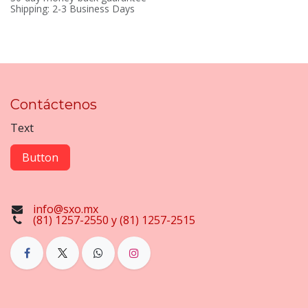
Shipping: 2-3 Business Days
Contáctenos
Text
Button
info@sxo.mx
(81) 1257-2550 y (81) 1257-2515