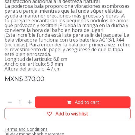
satisfacción adicional a la destreza natural.
La poderosa bala proporciona vibraciones asombrosas
para su pareja, mientras que la funda súper elástica
ayuda a mantener erecciones más gruesas y duras. ¡A
tu pareja le encantarán los pequeños nódulos de amor
que provocan y excitan! ¡Prueba la manga en la ducha y
convierte la hora del baño en hora de jugar!
¡Esta increíble funda está lista para salir del paquete! La
bala vibradora funciona con tres baterías AG13/LR44
(incluidas). Para encender la bala por primera vez, retire
el revestimiento de papel y asegúrese de que la tapa
esté bien enroscada.
Longitud del artículo: 6.8 cm
Ancho del artículo: 5.9 mm
Altura del artículo: 4.7 cm
MXN$
370.00
Add to cart
Add to wishlist
Terms and Conditions
30-day money-back guarantee