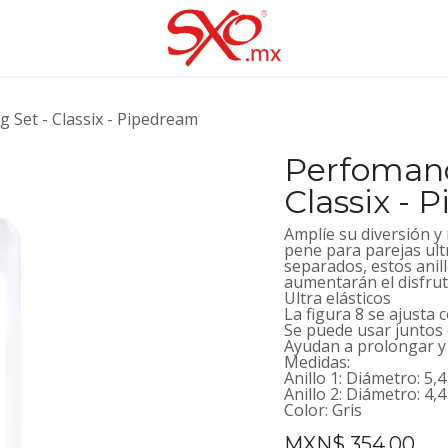
 Set - Classix - Pipedream
Perfomanc
Classix -
Amplíe su diversión y 
pene para parejas ult
separados, estos anil
aumentarán el disfrut
Ultra elásticos
La figura 8 se ajust
Se puede usar juntos
Ayudan a prolongar y 
Medidas:
Anillo 1: Diámetro: 5,4
Anillo 2: Diámetro: 4,
Color: Gris
MXN$
354.00