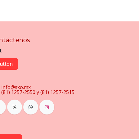
ntáctenos
t
utton
info@sxo.mx
(81) 1257-2550 y (81) 1257-2515