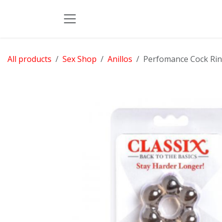
Skip to Content
All products
Sex Shop
Anillos
Perfomance Cock Ring