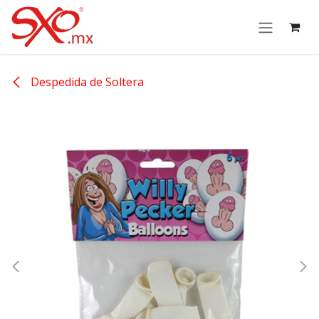
Skip to Content
Despedida de Soltera