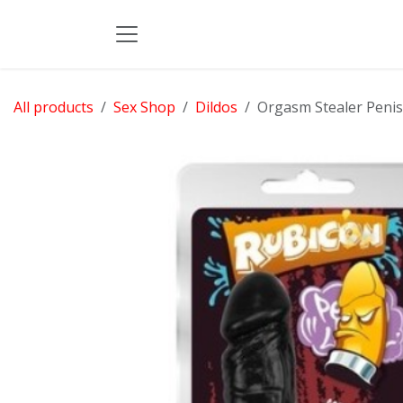
Skip to Content
All products
Sex Shop
Dildos
Orgasm Stealer Penis 