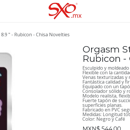
8.9 " - Rubicon - Chisa Novelties
Orgasm Ste
Rubicon - 
Esculpido y moldeado 
Flexible con la cantid
Venas texturizadas y r
Fantástica calidad y fi
Equipado con un tapó
Consolador sólido y r
Modelo realista, flexi
Fuerte tapón de succi
superficies planas.
Fabricado en PVC segu
Medidas: Longitud tot
Color: Negro y Café
MXN$
544.00