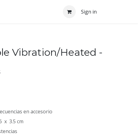
Sign in
le Vibration/Heated -
S
recuencias en accesorio
6 x 3.5 cm
stencias