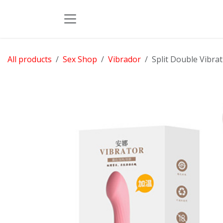
Skip to Content
All products
Sex Shop
Vibrador
Split Double Vibra