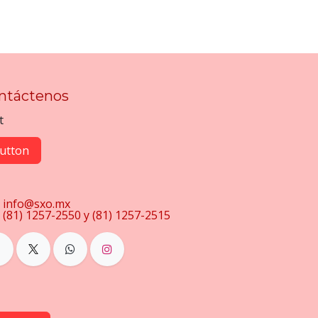
ntáctenos
t
utton
info@sxo.mx
(81) 1257-2550 y (81) 1257-2515