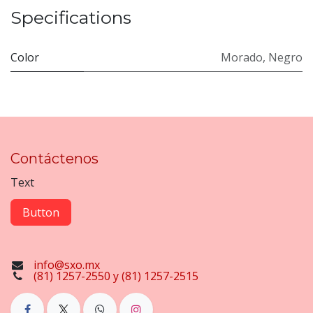
Specifications
Color
Morado
,
Negro
Contáctenos
Text
Button
info@sxo.mx
(81) 1257-2550 y (81) 1257-2515