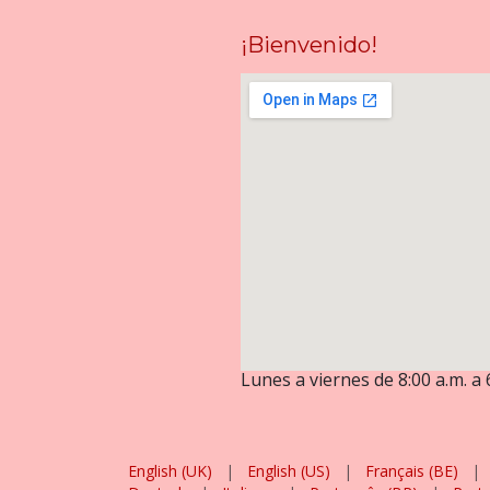
¡Bienvenido!
Lunes a viernes de 8:00 a.m. a 
English (UK)
|
English (US)
|
Français (BE)
|