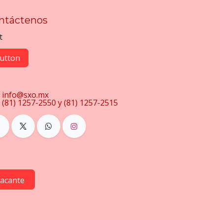
ntáctenos
t
utton
info@sxo.mx
(81) 1257-2550 y (81) 1257-2515
vacante