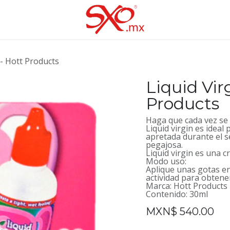
 - Hott Products
Liquid Vir
Products
Haga que cada vez se 
Liquid virgin es idea
apretada durante el se
pegajosa.
Liquid virgin es una c
Modo uso:
Aplique unas gotas en
actividad para obtene
Marca: Hott Products
Contenido: 30ml
MXN$
540.00