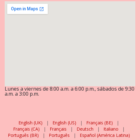
Lunes a viernes de 8:00 a.m. a 6:00 p.m., sábados de 9:30
a.m. a 3:00 p.m.
English (UK)
|
English (US)
|
Français (BE)
|
Français (CA)
|
Français
|
Deutsch
|
Italiano
|
Português (BR)
|
Português
|
Español (América Latina)