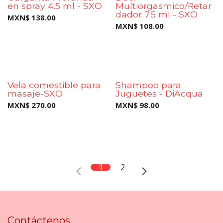
en spray 4.5 ml - SXO
Multiorgasmico/Retar
dador 7.5 ml - SXO
MXN$
138.00
MXN$
108.00
New!
Preventa
Vela comestible para
Shampoo para
masaje-SXO
Juguetes - DiAcqua
MXN$
270.00
MXN$
98.00
1
2
Contáctenos