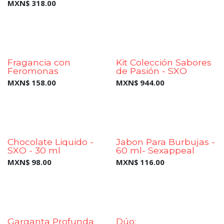
MXN$
318.00
Nueva Presentación
Fragancia con
Kit Colección Sabores
Feromonas
de Pasión - SXO
MXN$
158.00
MXN$
944.00
New!
New!
Chocolate Liquido -
Jabon Para Burbujas -
SXO - 30 ml
60 ml- Sexappeal
MXN$
98.00
MXN$
116.00
New!
Garganta Profunda
Dúo: