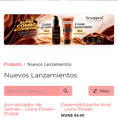
Products
Nuevos Lanzamientos
Nuevos Lanzamientos
Filters
New!
New!
Aumentador de
Desensibilizante Anal
Semen - Lions Power -
- Lions Power
10 pza
MXN$
94.00