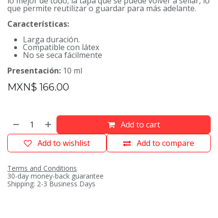
lo mejor de todo, la tapa que se puede volver a sellar, lo
que permite reutilizar o guardar para más adelante.
Características:
Larga duración.
Compatible con látex
No se seca fácilmente
Presentación:
10 ml
MXN$
166.00
Add to cart
Add to wishlist
Add to compare
Terms and Conditions
30-day money-back guarantee
Shipping: 2-3 Business Days