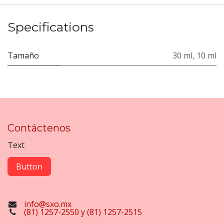
Specifications
Tamaño
30 ml
,
10 ml
Contáctenos
Text
Button
info@sxo.mx
(81) 1257-2550 y (81) 1257-2515