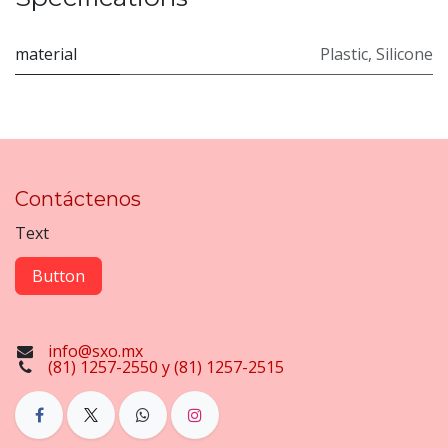
material
Plastic
,
Silicone
Contáctenos
Text
Button
info@sxo.mx
(81) 1257-2550 y (81) 1257-2515