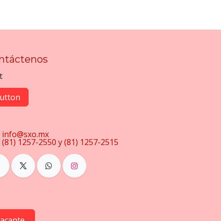
ntáctenos
t
utton
info@sxo.mx
(81) 1257-2550 y (81) 1257-2515
vacante