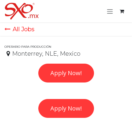
Skip to Content
All Jobs
OPERARIO PARA PRODUCCIÓN
Monterrey
,
NLE
,
Mexico
Apply Now!
Apply Now!