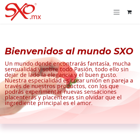
Passa al contenuto
Bienvenidos al mundo SXO
Un mundo donde encontrarás fantasía, mucha
sensualidad y sobre todo Pasión, todo ello sin
dejar de lado la elegancia y el buen gusto.
Nuestra especialidad es crear unión en pareja a
través de nuestros productos, con los que
podrás experimentar nuevas sensaciones
placenteras y placenteras sin olvidar que el
ingrediente principal es el amor.