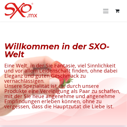
Zum Inhalt springen
Willkommen in der SXO-
Welt
Eine Welt, in der Sie Fantasie, viel Sinnlichkeit
und vor allem Leidenschaft finden, ohne dabei
Eleganz und guten Geschmack zu
vernachlässigen.
Unsere Spezialität ist es, durch unsere
Produkte eine Vereinigung als Paar zu schaffen,
mit der Sie neue angenehme und angenehme
Empfindungen erleben können, ohne zu
vergessen, dass die Hauptzutat die Liebe ist.