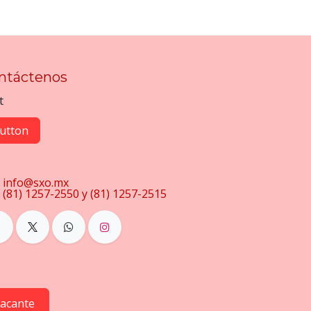
ntáctenos
t
utton
info@sxo.mx
(81) 1257-2550 y (81) 1257-2515
vacante