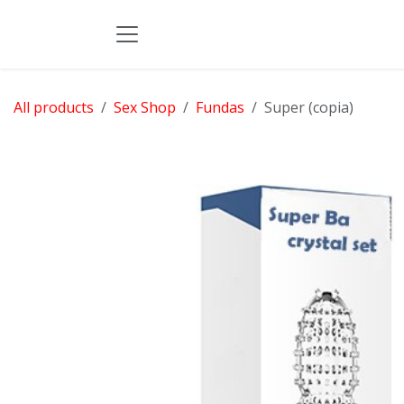
Skip to Content
All products
Sex Shop
Fundas
Super (copia)