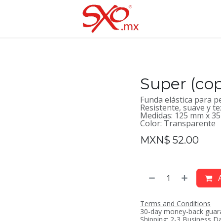
Super (cop
Funda elástica para p
Resistente, suave y te
Medidas: 125 mm x 3
Color: Transparente
MXN$
52.00
A
Terms and Conditions
30-day money-back guar
Shipping: 2-3 Business D