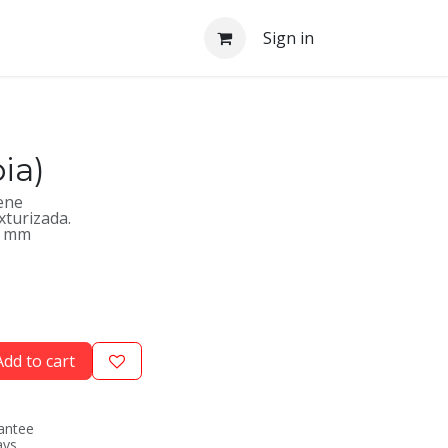
Sign in
ia)
ene
xturizada.
5 mm
dd to cart
antee
ays