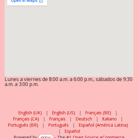
Lunes a viernes de 8:00 a.m. a 6:00 p.m., sábados de 9:30
a.m. a 3:00 p.m.
English (UK)
|
English (US)
|
Français (BE)
|
Français (CA)
|
Français
|
Deutsch
|
Italiano
|
Português (BR)
|
Português
|
Español (América Latina)
|
Español
Powered by
- The #1
Open Source eCommerce